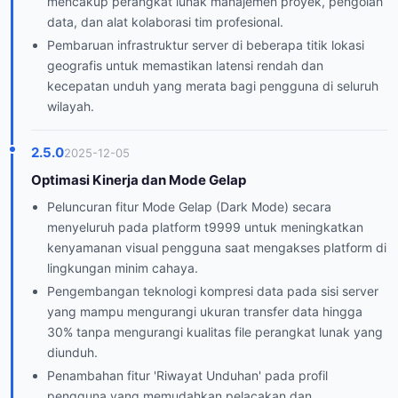
mencakup perangkat lunak manajemen proyek, pengolah
data, dan alat kolaborasi tim profesional.
Pembaruan infrastruktur server di beberapa titik lokasi
geografis untuk memastikan latensi rendah dan
kecepatan unduh yang merata bagi pengguna di seluruh
wilayah.
2.5.0
2025-12-05
Optimasi Kinerja dan Mode Gelap
Peluncuran fitur Mode Gelap (Dark Mode) secara
menyeluruh pada platform t9999 untuk meningkatkan
kenyamanan visual pengguna saat mengakses platform di
lingkungan minim cahaya.
Pengembangan teknologi kompresi data pada sisi server
yang mampu mengurangi ukuran transfer data hingga
30% tanpa mengurangi kualitas file perangkat lunak yang
diunduh.
Penambahan fitur 'Riwayat Unduhan' pada profil
pengguna yang memudahkan pelacakan dan