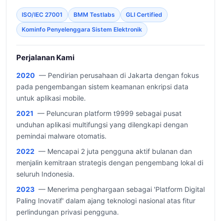
ISO/IEC 27001
BMM Testlabs
GLI Certified
Kominfo Penyelenggara Sistem Elektronik
Perjalanan Kami
2020
— Pendirian perusahaan di Jakarta dengan fokus
pada pengembangan sistem keamanan enkripsi data
untuk aplikasi mobile.
2021
— Peluncuran platform t9999 sebagai pusat
unduhan aplikasi multifungsi yang dilengkapi dengan
pemindai malware otomatis.
2022
— Mencapai 2 juta pengguna aktif bulanan dan
menjalin kemitraan strategis dengan pengembang lokal di
seluruh Indonesia.
2023
— Menerima penghargaan sebagai 'Platform Digital
Paling Inovatif' dalam ajang teknologi nasional atas fitur
perlindungan privasi pengguna.