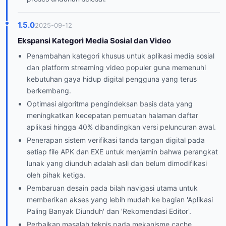
1.5.0
2025-09-12
Ekspansi Kategori Media Sosial dan Video
Penambahan kategori khusus untuk aplikasi media sosial
dan platform streaming video populer guna memenuhi
kebutuhan gaya hidup digital pengguna yang terus
berkembang.
Optimasi algoritma pengindeksan basis data yang
meningkatkan kecepatan pemuatan halaman daftar
aplikasi hingga 40% dibandingkan versi peluncuran awal.
Penerapan sistem verifikasi tanda tangan digital pada
setiap file APK dan EXE untuk menjamin bahwa perangkat
lunak yang diunduh adalah asli dan belum dimodifikasi
oleh pihak ketiga.
Pembaruan desain pada bilah navigasi utama untuk
memberikan akses yang lebih mudah ke bagian 'Aplikasi
Paling Banyak Diunduh' dan 'Rekomendasi Editor'.
Perbaikan masalah teknis pada mekanisme cache