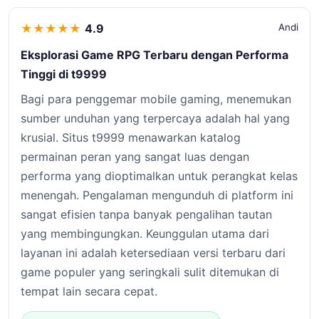
★
★
★
★
★
4.9
Andi
Eksplorasi Game RPG Terbaru dengan Performa
Tinggi di t9999
Bagi para penggemar mobile gaming, menemukan
sumber unduhan yang terpercaya adalah hal yang
krusial. Situs t9999 menawarkan katalog
permainan peran yang sangat luas dengan
performa yang dioptimalkan untuk perangkat kelas
menengah. Pengalaman mengunduh di platform ini
sangat efisien tanpa banyak pengalihan tautan
yang membingungkan. Keunggulan utama dari
layanan ini adalah ketersediaan versi terbaru dari
game populer yang seringkali sulit ditemukan di
tempat lain secara cepat.