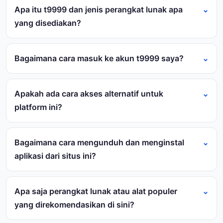
Apa itu t9999 dan jenis perangkat lunak apa
yang disediakan?
Bagaimana cara masuk ke akun t9999 saya?
Apakah ada cara akses alternatif untuk
platform ini?
Bagaimana cara mengunduh dan menginstal
aplikasi dari situs ini?
Apa saja perangkat lunak atau alat populer
yang direkomendasikan di sini?