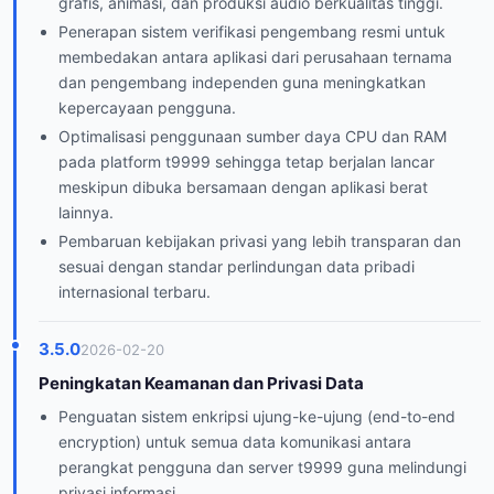
grafis, animasi, dan produksi audio berkualitas tinggi.
Penerapan sistem verifikasi pengembang resmi untuk
membedakan antara aplikasi dari perusahaan ternama
dan pengembang independen guna meningkatkan
kepercayaan pengguna.
Optimalisasi penggunaan sumber daya CPU dan RAM
pada platform t9999 sehingga tetap berjalan lancar
meskipun dibuka bersamaan dengan aplikasi berat
lainnya.
Pembaruan kebijakan privasi yang lebih transparan dan
sesuai dengan standar perlindungan data pribadi
internasional terbaru.
3.5.0
2026-02-20
Peningkatan Keamanan dan Privasi Data
Penguatan sistem enkripsi ujung-ke-ujung (end-to-end
encryption) untuk semua data komunikasi antara
perangkat pengguna dan server t9999 guna melindungi
privasi informasi.