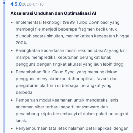
4.5.0
2026-04-10
Akselerasi Unduhan dan Optimalisasi AI
Implementasi teknologi 't9999 Turbo Download' yang
membagi file menjadi beberapa fragmen kecil untuk
diunduh secara simultan, meningkatkan kecepatan hingga
200%.
Peningkatan kecerdasan mesin rekomendasi AI yang kini
mampu memprediksi kebutuhan perangkat lunak
pengguna dengan tingkat akurasi yang jauh lebih tinggi.
Penambahan fitur 'Cloud Sync' yang memungkinkan
pengguna menyinkronkan daftar aplikasi favorit dan
pengaturan platform di berbagai perangkat yang
berbeda.
Pembaruan modul keamanan untuk mendeteksi jenis
ancaman siber terbaru seperti ransomware dan
penambang kripto tersembunyi di dalam paket perangkat
lunak.
Penyempurnaan tata letak halaman detail aplikasi dengan