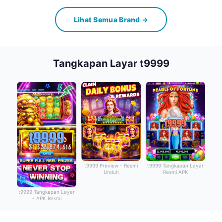
Lihat Semua Brand →
Tangkapan Layar t9999
t9999 Preview - Resmi
t9999 Tangkapan Layar
Unduh
Resmi APK
t9999 Tangkapan Layar
- APK Resmi