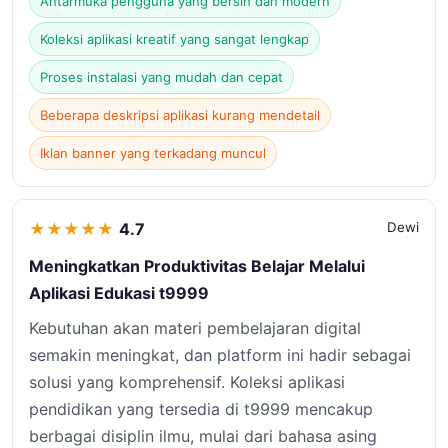
Antarmuka pengguna yang bersih dan modern
Koleksi aplikasi kreatif yang sangat lengkap
Proses instalasi yang mudah dan cepat
Beberapa deskripsi aplikasi kurang mendetail
Iklan banner yang terkadang muncul
★
★
★
★
★
4.7
Dewi
Meningkatkan Produktivitas Belajar Melalui
Aplikasi Edukasi t9999
Kebutuhan akan materi pembelajaran digital
semakin meningkat, dan platform ini hadir sebagai
solusi yang komprehensif. Koleksi aplikasi
pendidikan yang tersedia di t9999 mencakup
berbagai disiplin ilmu, mulai dari bahasa asing