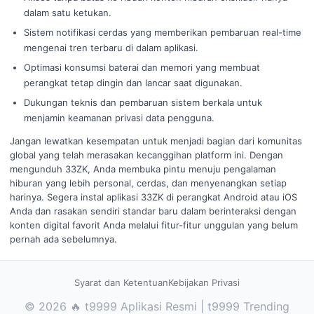
dalam satu ketukan.
Sistem notifikasi cerdas yang memberikan pembaruan real-time
mengenai tren terbaru di dalam aplikasi.
Optimasi konsumsi baterai dan memori yang membuat
perangkat tetap dingin dan lancar saat digunakan.
Dukungan teknis dan pembaruan sistem berkala untuk
menjamin keamanan privasi data pengguna.
Jangan lewatkan kesempatan untuk menjadi bagian dari komunitas
global yang telah merasakan kecanggihan platform ini. Dengan
mengunduh 33ZK, Anda membuka pintu menuju pengalaman
hiburan yang lebih personal, cerdas, dan menyenangkan setiap
harinya. Segera instal aplikasi 33ZK di perangkat Android atau iOS
Anda dan rasakan sendiri standar baru dalam berinteraksi dengan
konten digital favorit Anda melalui fitur-fitur unggulan yang belum
pernah ada sebelumnya.
Syarat dan Ketentuan
Kebijakan Privasi
© 2026 🔥 t9999 Aplikasi Resmi | t9999 Trending