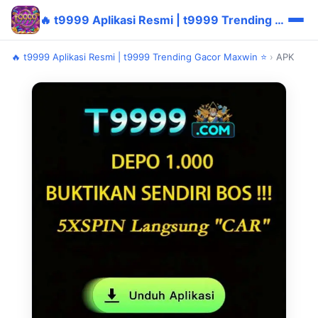
🔥 t9999 Aplikasi Resmi | t9999 Trending Gacor Maxwin ⭐
🔥 t9999 Aplikasi Resmi | t9999 Trending Gacor Maxwin ⭐
›
APK