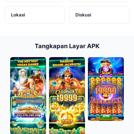
Lokasi
Diskusi
Tangkapan Layar APK