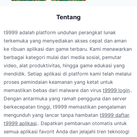
Tentang
t9999 adalah platform unduhan perangkat lunak
terkemuka yang menyediakan akses cepat dan aman
ke ribuan aplikasi dan game terbaru. Kami menawarkan
berbagai kategori mulai dari media sosial, pemutar
video, alat produktivitas, hingga game edukasi yang
mendidik. Setiap aplikasi di platform kami telah melalui
proses pemindaian keamanan yang ketat untuk
memastikan bebas dari malware dan virus
t9999 login
..
Dengan antarmuka yang ramah pengguna dan server
berkecepatan tinggi, t9999 memastikan pengalaman
mengunduh yang lancar tanpa hambatan
t9999 daftar
.
t9999 aplikasi
.. Dapatkan pembaruan otomatis untuk
semua aplikasi favorit Anda dan jelajahi tren teknologi